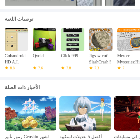
توصيات اللعبة
Gobandroid
Qvoid
Click 999
Jigsaw cut!
Mercer
HD A.I.
SlashCrash!!
Mysteries:Hi
GnuGo
8.8
7.6
7.8
7.3
dden Object
7
الأخبار ذات الصلة
ز في مسابقات
أفضل 5 تعديلات لسكيبة
رموز تأثير Genshin لشهر