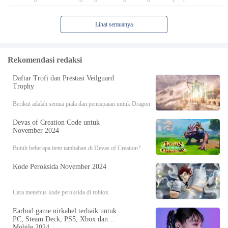
praktis, dengan panduan untuk teka -teki, bos, teman, peralatan, romansa, dan banyak
lagi!
Lihat semuanya
Rekomendasi redaksi
Daftar Trofi dan Prestasi Veilguard
Trophy
Berikut adalah semua piala dan pencapaian untuk Dragon
Age: The Veilguard, termasuk persyaratan buka kunci
Devas of Creation Code untuk
mereka.
November 2024
Butuh beberapa item tambahan di Devas of Creation?
Gunakan kode -kode ini!
Kode Peroksida November 2024
Cara menebus kode peroksida di roblox.
Earbud game nirkabel terbaik untuk
PC, Steam Deck, PS5, Xbox dan
Mobile 2024