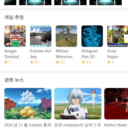
게임 추천
Juragan
Extreme 4x4
Military
Hologram
Army
Terminal
Jeep
Motocross
Slen 3D
Sniper-
7
Simulator
8.2
Simulator
8.2
Simulator
8.1
Secret
8
Mission
관련 뉴스
2024 년 11 월 Genshin 충격
은유 refantazio의 상위 5 개
Roblox Haun