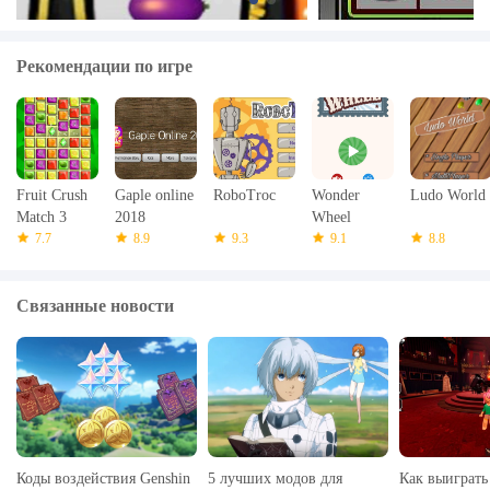
Рекомендации по игре
Fruit Crush
Gaple online
RoboTroc
Wonder
Ludo World
Match 3
2018
Wheel
7.7
8.9
9.3
9.1
8.8
Связанные новости
Коды воздействия Genshin
5 лучших модов для
Как выиграть