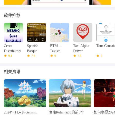
最新版本2.1中的新功能
上次更新于2017年10月1日注：
卸载上一个应用程序。
软件推荐
- 新设计使使用更容易
- 修复Google地图中的错误
- 更新新的API
Cerca
Spanish
BTM -
Taxi Alpha
Tour Caucai
Distributori
Basque
Taxista
Driver
Metano
9.4
Country
7.6
9
7.8
9
Travel
相关资讯
2024年11月的Genshin
隐喻Refantazio的前5个
如何赢得2024