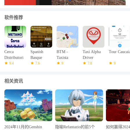
软件推荐
Cerca
Spanish
BTM -
Taxi Alpha
Tour Caucai
Distributori
Basque
Taxista
Driver
Metano
9.4
Country
7.6
9
7.8
9
Travel
相关资讯
2024年11月的Genshin
隐喻Refantazio的前5个
如何赢得2024